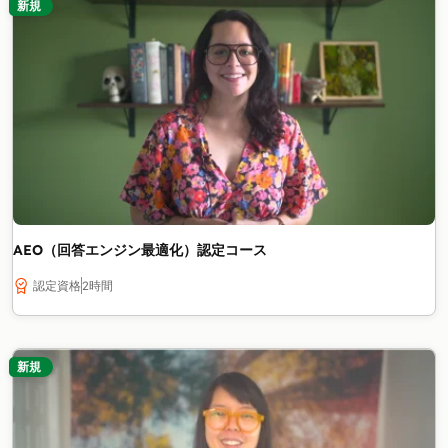
新規
AEO（回答エンジン最適化）認定コース
認定資格
2時間
新規