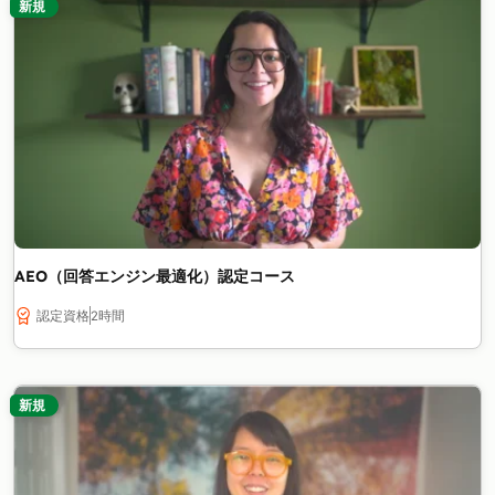
新規
AEO（回答エンジン最適化）認定コース
認定資格
2時間
新規