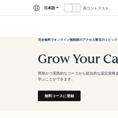
日本語
高コントラスト
オ
アカデ
フ
完全無料でオンライン
無制限のアクセス
数百のトピック
Grow Your Ca
簡単かつ実践的なコースから総合的な認定資格
学ぶことができます。
無料コースに登録