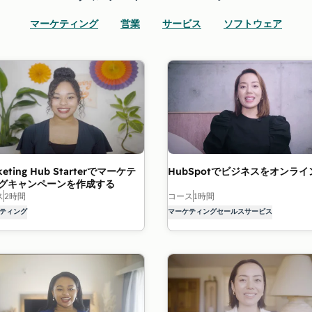
マーケティング
営業
サービス
ソフトウェア
keting Hub Starterでマーケテ
HubSpotでビジネスをオンライ
グキャンペーンを作成する
ス
2時間
コース
1時間
ティング
マーケティング
セールス
サービス