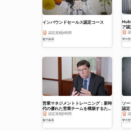
Hu
インバウンドセールス認定コース
ア認
認定資格
4時間
セールス
マーケ
営業マネジメントトレーニング：新時
ソー
代の優れた営業チームを構築するため
認定
の戦略
認定資格
5時間
セールス
マーケ