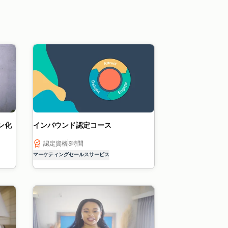
ン化
インバウンド認定コース
認定資格
3時間
マーケティング
セールス
サービス