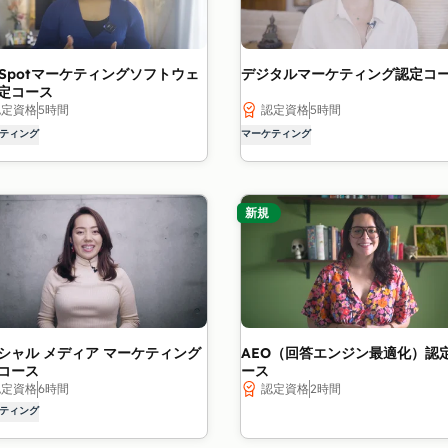
bSpotマーケティングソフトウェ
デジタルマーケティング認定コ
定コース
認定資格
5時間
認定資格
5時間
ティング
マーケティング
新規
AEO（回答エンジン最適化）認
シャル メディア マーケティング
ース
コース
認定資格
2時間
認定資格
6時間
ティング