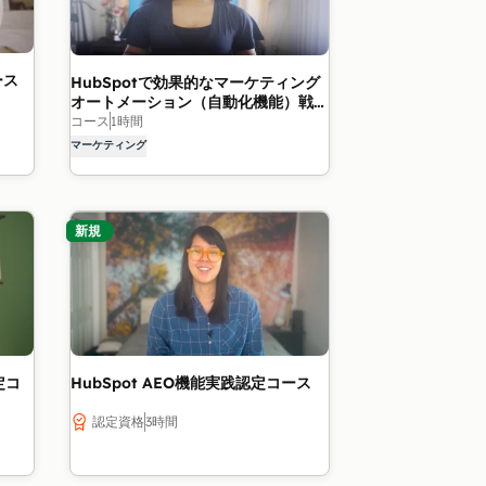
ース
HubSpotで効果的なマーケティング
オートメーション（自動化機能）戦略
を構築することの重要性
コース
1時間
マーケティング
新規
定コ
HubSpot AEO機能実践認定コース
認定資格
3時間