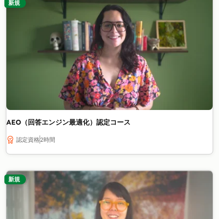
新規
AEO（回答エンジン最適化）認定コース
認定資格
2時間
新規